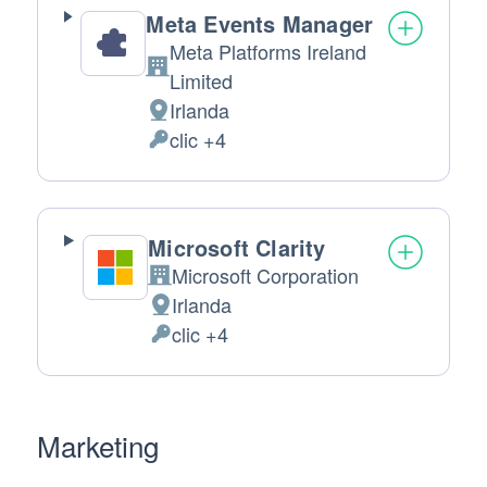
Meta Events Manager
Meta Platforms Ireland
Azienda:
Limited
Irlanda
Luogo
clic +4
del
Dati
trattamento:
Personali
trattati:
Microsoft Clarity
Microsoft Corporation
Azienda:
Irlanda
Luogo
clic +4
del
Dati
trattamento:
Personali
trattati:
Marketing