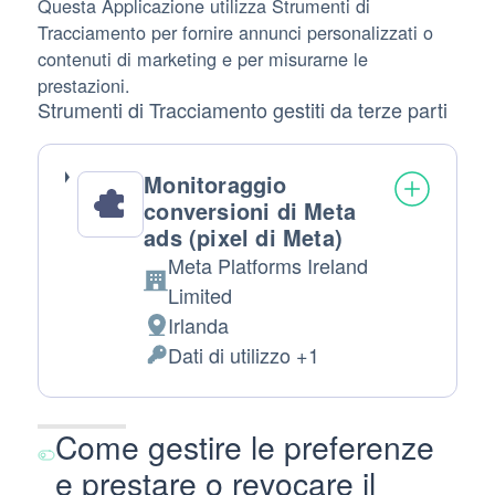
Questa Applicazione utilizza Strumenti di
Tracciamento per fornire annunci personalizzati o
contenuti di marketing e per misurarne le
prestazioni.
Strumenti di Tracciamento gestiti da terze parti
Monitoraggio
conversioni di Meta
ads (pixel di Meta)
Meta Platforms Ireland
Azienda:
Limited
Irlanda
Luogo
Dati di utilizzo +1
del
Dati
trattamento:
Personali
trattati:
Come gestire le preferenze
e prestare o revocare il