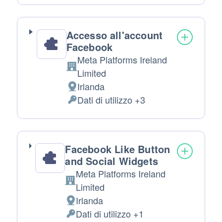
trattamento:
Personali
trattati:
Accesso all'account
Facebook
Meta Platforms Ireland
Azienda:
Limited
Irlanda
Luogo
Dati di utilizzo +3
del
Permessi
trattamento:
richiesti:
Facebook Like Button
and Social Widgets
Meta Platforms Ireland
Azienda:
Limited
Irlanda
Luogo
Dati di utilizzo +1
del
Dati