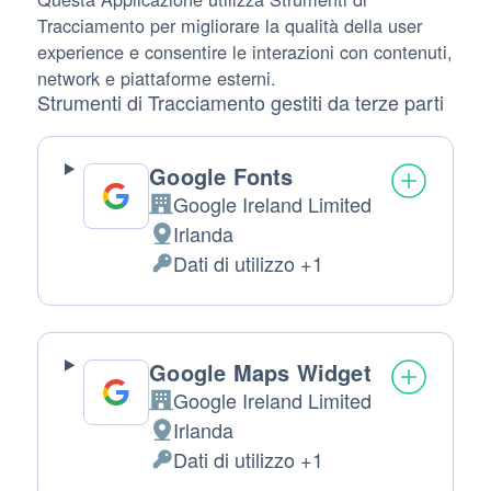
Tracciamento per migliorare la qualità della user
experience e consentire le interazioni con contenuti,
network e piattaforme esterni.
Strumenti di Tracciamento gestiti da terze parti
Google Fonts
Google Ireland Limited
Azienda:
Irlanda
Luogo
Dati di utilizzo +1
del
Dati
trattamento:
Personali
trattati:
Google Maps Widget
Google Ireland Limited
Azienda:
Irlanda
Luogo
Dati di utilizzo +1
del
Dati