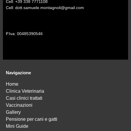
Cell: +39 338 7771108
Cell: dott.samuele.montagnoli@gmail.com
P.Iva: 00485390546
Navigazione
Home
Clinica Veterinaria
Casi clinici trattati
Vaccinazioni
Gallery
Pensione per cani e gatti
Mini Guide