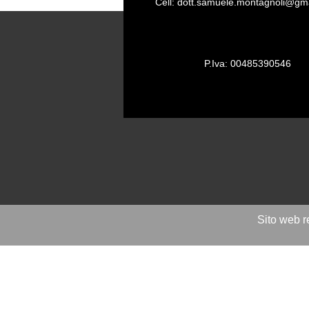
Cell: dott.samuele.montagnoli@gm
P.Iva: 00485390546
Sito web 