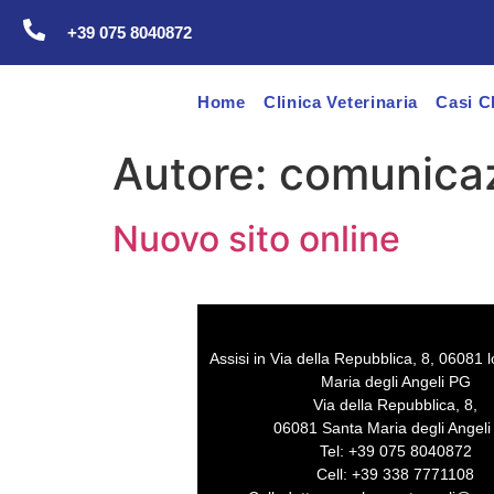
+39 075 8040872
Home
Clinica Veterinaria
Casi Cl
Autore:
comunica
Nuovo sito online
Assisi in Via della Repubblica, 8, 06081 l
Maria degli Angeli PG
Via della Repubblica, 8,
06081 Santa Maria degli Angel
Tel: +39 075 8040872
Cell: +39 338 7771108